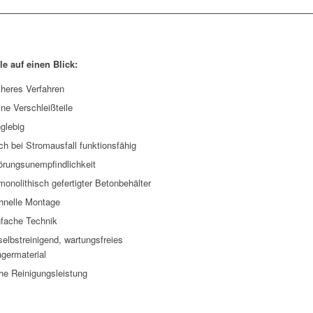
le auf einen Blick:
cheres Verfahren
ine Verschleißteile
nglebig
ch bei Stromausfall funktionsfähig
örungsunempfindlichkeit
onolithisch gefertigter Betonbehälter
hnelle Montage
nfache Technik
elbstreinigend, wartungsfreies
ägermaterial
he Reinigungsleistung