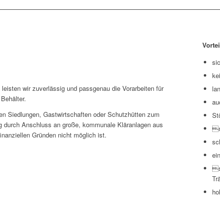
Vortei
si
ke
leisten wir zuverlässig und passgenau die Vorarbeiten für
la
 Behälter.
au
en Siedlungen, Gastwirtschaften oder Schutzhütten zum
St
g durch Anschluss an große, kommunale Kläranlagen aus
m
inanziellen Gründen nicht möglich ist.
sc
ei
s
Tr
ho