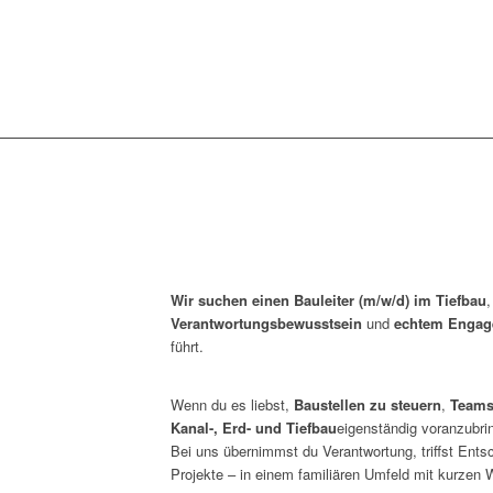
Wir suchen einen Bauleiter (m/w/d) im Tiefbau
,
Verantwortungsbewusstsein
und
echtem Engag
führt.
Wenn du es liebst,
Baustellen zu steuern
,
Teams
Kanal-, Erd- und Tiefbau
eigenständig voranzubri
Bei uns übernimmst du Verantwortung, triffst Ent
Projekte – in einem familiären Umfeld mit kurze